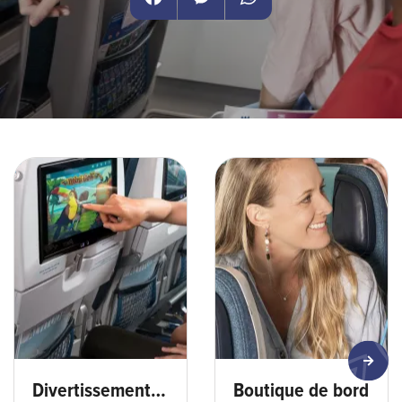
Facebook
Messenger
WhatsApp
Divertissement à bord-min
DMA_2288-HD.jpg
Divertissements à bord
Boutique de bord