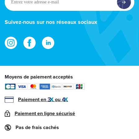
votre
adresse
e-
Suivez-nous sur nos réseaux sociaux
mail
Moyens de paiement acceptés
Paiement en
ou
Paiement en ligne sécurisé
Pas de frais cachés