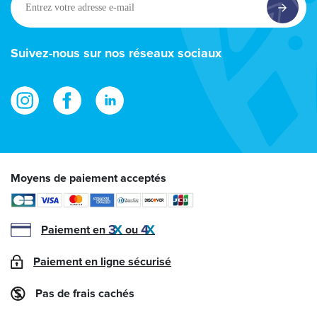
votre
adresse
e-
Suivez-nous sur nos réseaux sociaux
mail
Moyens de paiement acceptés
Paiement en
ou
Paiement en ligne sécurisé
Pas de frais cachés