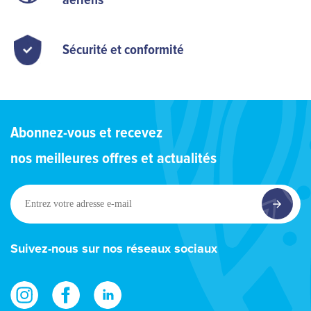
Sécurité et conformité
Abonnez-vous et recevez
nos meilleures offres et actualités
Entrez
votre
adresse
e-
Suivez-nous sur nos réseaux sociaux
mail