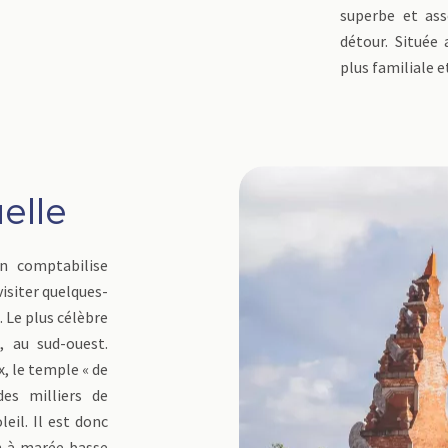
superbe et ass
détour. Située 
plus familiale 
uelle
n comptabilise
visiter quelques-
. Le plus célèbre
 au sud-ouest.
, le temple « de
es milliers de
leil. Il est donc
n à marée basse