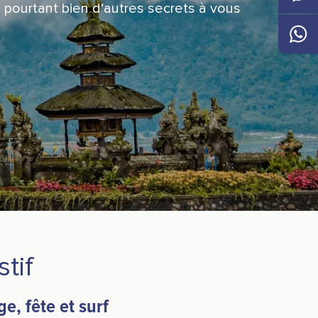
a pourtant bien d’autres secrets à vous
Messen
Whats
stif
ge, fête et surf