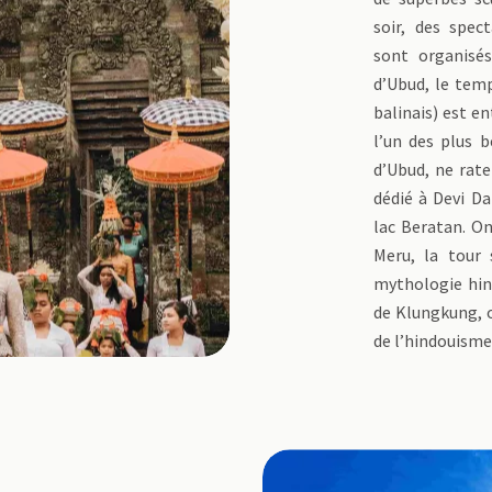
soir, des spec
sont organisé
d’Ubud, le tem
balinais) est en
l’un des plus b
d’Ubud, ne rat
dédié à Devi Da
lac Beratan. O
Meru, la tour
mythologie hindo
de Klungkung, o
de l’hindouisme 