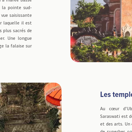
à la pointe sud-
 vue saisissante
r laquelle il est
es plus sacrés de
mer. Une longue
 la falaise sur
Les templ
Au cœur d’U
Saraswati est d
et des arts. Un
de superbes scu