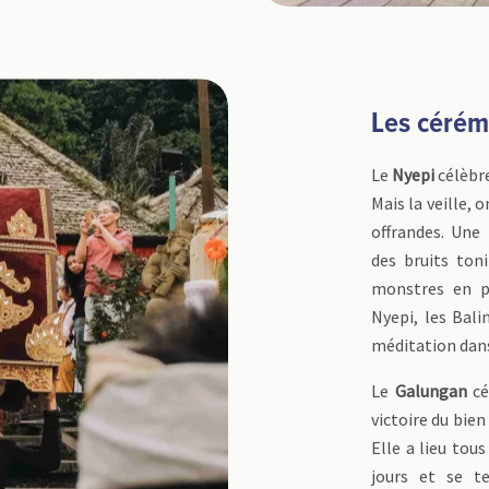
Les cérém
Le
Nyepi
célèbre
Mais la veille, 
offrandes. Une 
des bruits toni
monstres en p
Nyepi, les Bali
méditation dans
Le
Galungan
cé
victoire du bie
Elle a lieu tous
jours et se t