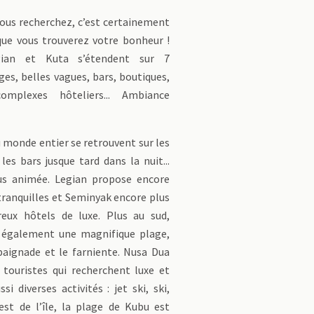
 vous recherchez, c’est certainement
 que vous trouverez votre bonheur !
gian et Kuta s’étendent sur 7
ges, belles vagues, bars, boutiques,
complexes hôteliers... Ambiance
u monde entier se retrouvent sur les
les bars jusque tard dans la nuit...
us animée. Legian propose encore
tranquilles et Seminyak encore plus
eux hôtels de luxe. Plus au sud,
 également une magnifique plage,
baignade et le farniente. Nusa Dua
 touristes qui recherchent luxe et
i diverses activités : jet ski, ski,
-est de l’île, la plage de Kubu est