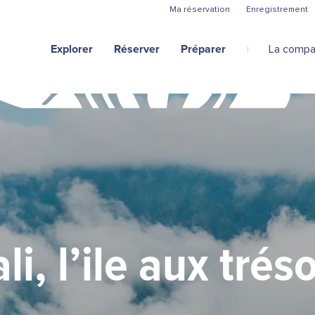
Aller au contenu principal
Ma réservation
Enregistrement
Explorer
Réserver
Préparer
La compa
li, l’ile aux trés