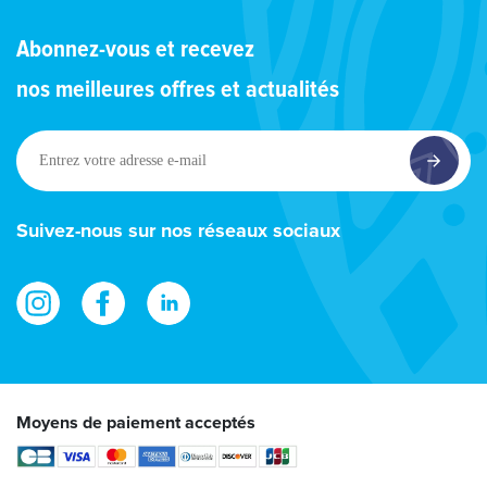
Abonnez-vous et recevez
nos meilleures offres et actualités
Entrez
votre
adresse
e-
Suivez-nous sur nos réseaux sociaux
mail
Moyens de paiement acceptés