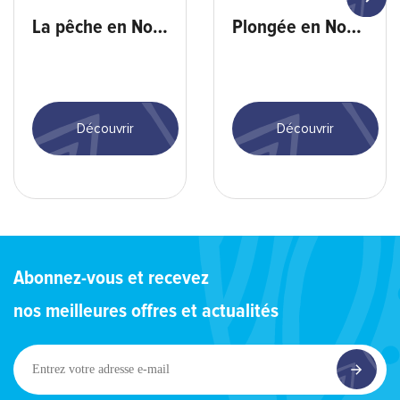
La pêche en Nouvelle-Calédonie
Plongée en Nouvelle-Calédonie
Découvrir
Découvrir
Abonnez-vous et recevez
nos meilleures offres et actualités
Entrez
votre
adresse