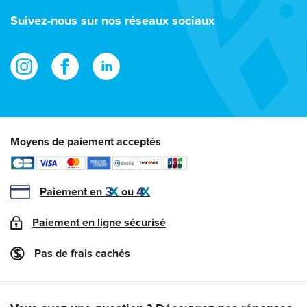
e-
Suivez-nous sur nos réseaux sociaux
mail
Moyens de paiement acceptés
Paiement en
ou
Paiement en ligne sécurisé
Pas de frais cachés