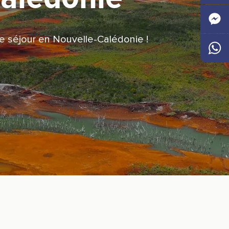
Faceb
e séjour en Nouvelle-Calédonie !
Messen
Whats