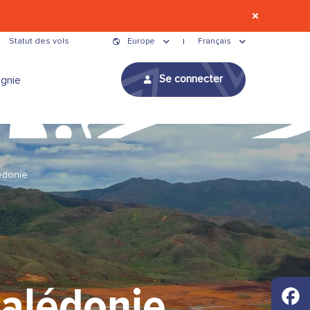
Statut des vols
Europe
Français
Se connecter
gnie
édonie
Calédonie