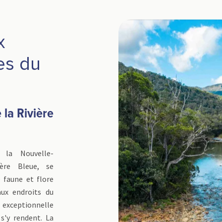
x
es du
 la Rivière
 la Nouvelle-
ère Bleue, se
 faune et flore
aux endroits du
té exceptionnelle
 s'y rendent. La