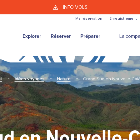
Aller au contenu principal
INFO VOLS
Ma réservation
Enregistrement
Explorer
Réserver
Préparer
La compa
l
Idées voyages
Nature
Grand Sud en Nouvelle-Cal
d en Nouvelle-