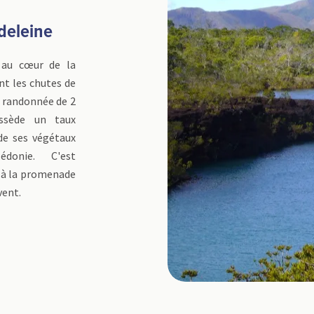
deleine
s au cœur de la
nt les chutes de
e randonnée de 2
ossède un taux
de ses végétaux
édonie. C'est
é à la promenade
vent.