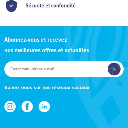
Sécurité et conformité
Abonnez-vous et recevez
nos meilleures offres et actualités
Entrez
votre
adresse
e-
Suivez-nous sur nos réseaux sociaux
mail