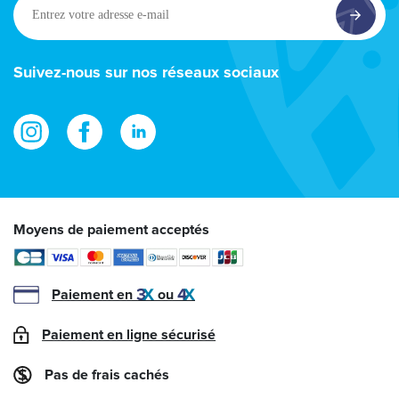
Entrez
votre
adresse
e-
Suivez-nous sur nos réseaux sociaux
mail
Moyens de paiement acceptés
Paiement en
ou
Paiement en ligne sécurisé
Pas de frais cachés