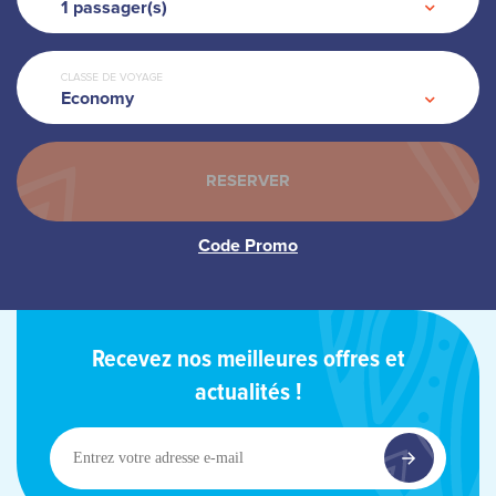
1
passager(s)
CLASSE DE VOYAGE
Economy
Recevez nos meilleures offres et
actualités !
Entrez
votre
adresse